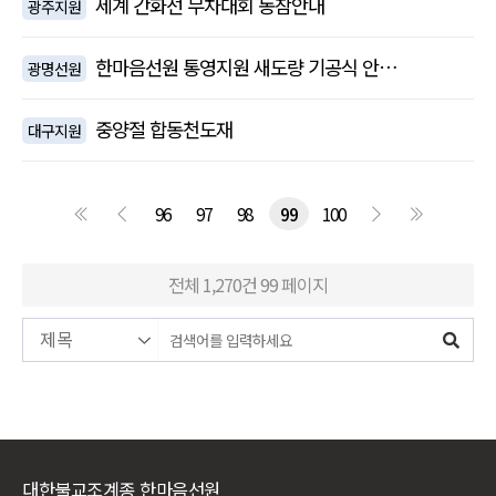
세계 간화선 무차대회 동참안내
광주지원
한마음선원 통영지원 새도량 기공식 안…
광명선원
중양절 합동천도재
대구지원
96
97
98
99
100
전체 1,270건
99 페이지
대한불교조계종 한마음선원