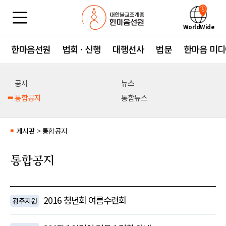
WorldWide
한마음선원
법회 · 신행
대행선사
법문
한마음 미디
공지
뉴스
통합공지
통합뉴스
게시판
>
통합공지
■
통합공지
2016 청년회 여름수련회
광주지원