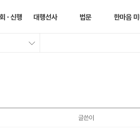
회 · 신행
대행선사
법문
한마음 
글쓴이