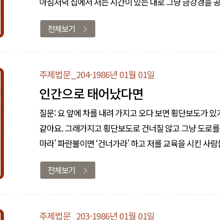
아침저녁 집에서 저는 시간이 있는 대로 그냥 금강경을 공부
높여가면서도 공부를 해나가거든요. 그런데 또 며느리가 
전체보기
공부를 하게..
주제법문_204-1986년 01월 01일
인간으로 태어났다면
질문: 요 앞에 차를 내려 가지고 오다 보면 횡단보도가 
같아요. 그래가지고 횡단보도로 건너질 않고 그냥 도로를
마라’ 파란불이면 ‘건너가라’ 하고 저를 교육을 시킨 사
‘이게 주인공이 시키는 거니까.’ 라고 생각을 하면, 제가 
전체보기
그..
주제법문_203-1986년 01월 01일