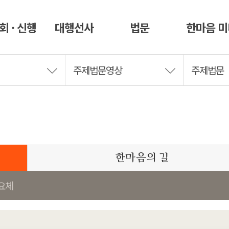
회 · 신행
대행선사
법문
한마음 
주제법문영상
주제법문
한마음의 길
요체