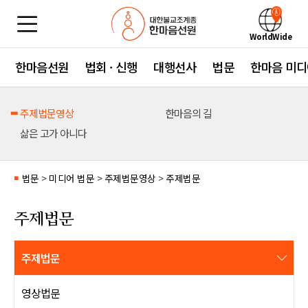
WorldWide
한마음선원
법회 · 신행
대행선사
법문
한마음 미디
주제법문영상
한마음의 길
삶은 고가 아니다
법문
>
미디어 법문
>
주제법문영상
>
주제법문
■
주제법문
주제법문
영상법문