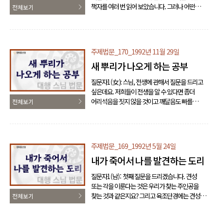
책자를 여러 번 읽어 보았습니다. 그러나 어떤
전체보기
이듬해에 또 먹고 또 먹고, 또 먹어도 또 남고 또 먹..
신비적인 요소나 비밀스러운 가르침이라는 느낌은
들지 않고 다만 일체유심조라는 마음 도리를 일러
놓은 것이라고 느꼈습니다. 큰스님께서는
천부경을 어떻게 보고 계신지 말씀해 주시면
주제법문_170_1992년 11월 29일
고맙겠습니다. 큰스님: 나는 이렇게 생각합니다.
새 뿌리가 나오게 하는 공부
에, 천부경이라는 것이 81자로 돼 있다고 합디다.
그런데 부처님께서 80종호가 됩니다. 그러면 이거
질문자1(女): 스님, 전생에 관해서 질문을 드리고
하고 비교해 볼 때 똑같습니다. 그 가운데 뭐가
싶은데요. 저희들이 전생을 알 수 있다면 좀더
있느냐? 우리가 반야심경 읽죠? 반야심경을 읽어
어리석음을 짓지 않을 것이고 깨달음도 빠를
전체보기
보면 알 겁니다. 또 덧붙이자면 그때의 세월은 ..
것인데, 저희들은 주처에서 깨닫기 전에는 전생을
모르는지 궁금합니다. 큰스님: 아, 전생이 조금
아까도 전생인데요. 전생에서, 한 시간 전에
전생에서 어떻게 했느냐에 따라서 현생에 닥치죠.
주제법문_169_1992년 5월 24일
그리고 내일 또 어떻게 하느냐에 따라서, 오늘
내가 죽어서 나를 발견하는 도리
어떻게 하느냐에 따라서 내일 닥칠 게 오죠.
그러니까 전생이다 후생이다 할 것이 없습니다.
질문자1(남): 첫째 질문을 드리겠습니다. 견성
알고 보면 시공을 초월해서 만 년 전이라도 오늘이
또는 각을 이룬다는 것은 우리가 찾는 주인공을
됩니다. 그 도리를 아셔야 됩니다. 그래서 나는
찾는 것과 같은지요? 그리고 육조단경에는 견성을
전체보기
바쁠 때는, 삼정례를 하다가도 바쁠 때는 ..
단박 깨침, 그러니까 돈오돈수라 하셨는데 이
주인공은 어느 순간에 찾아오는 것인지요. 말씀해