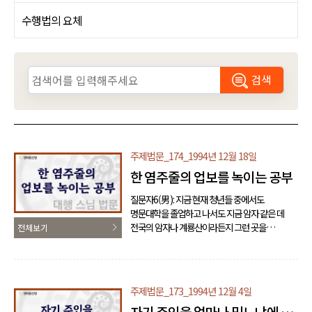
수행법의 요체
검색
주제법문_174_1994년 12월 18일
한 염주줄의 업보를 녹이는 공부
질문자6(男): 지금 현재 청년들 중에서도
명문대학을 졸업하고 나서도 지금 암자 같은 데
전국의 암자나 계룡산이라든지 그런 곳을
전체보기
돌아다니면서 거기서 기도하는 사람들이
많습니다. 제가 직접 많이 듣고서 또 직접 현실로
제가 많이 봤습니다. 그런데 그런 신들린 사람들이
거의 가정이 평화롭지 못해서, 가정적인 그런 것이
주제법문_173_1994년 12월 4일
다 업보 때문인지…? 큰스님: 인제 내가 말하리까?
질문: 가족의 인연이 어떻게 해서 이렇게….