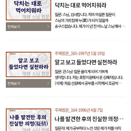
닥치는 대로 먹어치워라
됩니다. 그래서 야단맞고 매 맞고 철퇴 맞고 이렇게
전후좌우로 헤매다가 보니 망가지는 것은 몸이라,
질문: 스님, 감사합니다. 저의 어설픈 질문이
80키로나 나가던 것이 57키로까지 내려가더군요.
스님의 가르침에 누(累)가 되지 않을까
그런데도 지금도 아직 먹고 자고 화장실 가는 거,
송구스럽습니다. 제가 이 년 전 어느 날 스님께서
전체보기
그걸 배우고 있..
저에게 호두 한 알을 건네주셨습니다. 저는 너무
기쁘고 환희심에 차서 한시도 그 호두를 제 손에서,
그리고 제 주머니 속에서 놓아본 적이 없었습니다.
너무나 기쁜 나날들이었습니다. 그러기를 한 이 년
주제법문_165-1997년 1월 19일
시간이 가다 보니까 제법 그 호두도 제 손때가
알고 보고 들었다면 실천하라
묻어서 보기도 좋게 윤도 나곤 했습니다. 얼마
전이었습니다. 문득 진실하지 못하다는 생각이
질문: 큰스님! 질문 올리게 되어 기쁘게
나왔습니다. 그래서 저는 곧장 그 호두를 깨어서 그
생각합니다. 저는 포항지원에서 온 김혜자입니다.
속을 맛있게 파먹었습니다. 그러고 나서 영문도
(삭제) 처음 선원에서 공부를 시작해서 조금씩
전체보기
모르게 막 울었습니다. 한참을 울고 나니 웬걸,
체험이 되는 과정을 시나 글로 적어서 스님에게 몇
거기에..
번 보여 드렸습니다. 그랬더니 어느 날 스님께서
“백지 편지를 써 보세요.” 이렇게 말씀하셨습니다.
그 백지 편지라는 편지 아닌 편지를 쓰기 위하여
주제법문_164-1996년 4월 7일
저는 한 일 년여를 몸부림을 치면서 참구에 참구를
나를 발견한 후의 진실한 의정
거듭했습니다. 그러던 어느 날, 들어가는 길은 천
갈래 만 갈래이지만 나오는 길은 한 길뿐이라는
(疑情)
질문자: 제가 공부하다 느낀 것은 제가 저를 아직
편지를 쓸 수 있었습니다. 그러고 나니 참으로