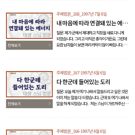
주시면 고맙겠습니다. 큰스님: 주인공 이 자체가,
즉 말하자면 전부 공생으로서 공용을 하고
주제법문_168_1997년 7월 6일
돌아가는 이 자체를, 즉 말하자면 고정됨이 없이
내 마음에 따라 연결돼 있는 에너
돌아가니까 공했다고 했습니다. 그러니까 내
마음의 중심이자, 모두가 천 가지 만 가지 그
지
질문: 제가 군에서 제대하고 직장을 새로 다니게
마음으로부터 나와 돌아가니까 공입니다. 그래서
되었습니다. 그리고 아직은 총각이거든요. 그런데
주인공입니다. 그래서 탈랜트들이 주인공을
요즘 남자들이 보면 머리카락이 많이 빠집니다.
전체보기
내세워서 하면은 주인공은 죽는 법이 없어요,
저는 참 머리숱이 많았는데 요즘 거울을 보면
영화..
머리카락이 많이 빠져 가지고 이거 장가 가는 데
영향이 있지 않을까? 아닌 게 아니라 약간 신경이
쓰여서요. 한번 맡겨보자, 관해 보면 다시 나는
주제법문_167-1997년 4월 6일
도리가 있지 않을까 이렇게 생각이 되는데 큰스님
다 한군데 들어있는 도리
의견은 어떠십니까? 큰스님: 그래서 내가
뭐랬습니까? 일거수일투족이 다 그놈이 하는
질문: 오늘 제가 여기 나와서 말씀드리고 싶은 것은
거니까 그놈한테다 놔라. 이걸 일일이 하나하나
이미 저는 말씀 다 드렸습니다. 근데 또 여기 나와서
이걸 얘기해 줄 수가 없으니까. ‘그래, 머리털이
말을 하게 되었습니다. 저는 스님이 가르쳐주신,
전체보기
빠지면은 이거 빠지면 장가도 못 들잖어. 너, ..
늘 그거를 생각하고 있습니다. 생긴 것도 부족하고
가진 것도 부족하고 배운 것도 부족합니다. 그러고
살고 있습니다. 그런고로 스님이 그렇게 자상하게
모든 것을 가르쳐 주셨는데 제가 제대로 이해를 못
주제법문_166-1997년 4월 6일
해서 늘 청개구리식으로 공부를 해왔다고 생각이