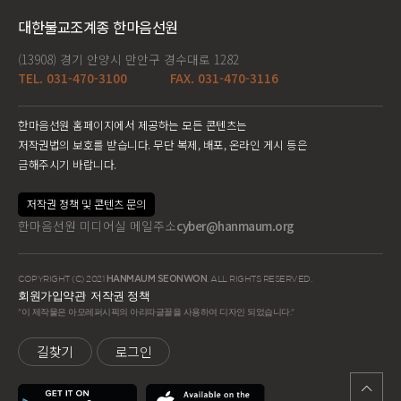
대한불교조계종 한마음선원
(13908) 경기 안양시 만안구 경수대로 1282
TEL. 031-470-3100
FAX. 031-470-3116
한마음선원 홈페이지에서 제공하는 모든 콘텐츠는
저작권법의 보호를 받습니다. 무단 복제, 배포, 온라인 게시 등은
금해주시기 바랍니다.
저작권 정책 및 콘텐츠 문의
한마음선원 미디어실 메일주소
cyber@hanmaum.org
COPYRIGHT (C) 2021
HANMAUM SEONWON
. ALL RIGHTS RESERVED.
회원가입약관
저작권 정책
"이 제작물은 아모레퍼시픽의 아리따글꼴을 사용하여 디자인 되었습니다."
길찾기
로그인