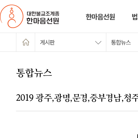
한마음선원
법
게시판
통합뉴스
통합뉴스
2019 광주,광명,문경,중부경남,청