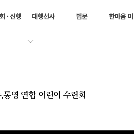
회 · 신행
대행선사
법문
한마음 
주,통영 연합 어린이 수련회