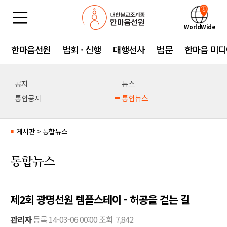
WorldWide
한마음선원
법회 · 신행
대행선사
법문
한마음 미디
공지
뉴스
통합공지
통합뉴스
게시판
>
통합뉴스
■
통합뉴스
제2회 광명선원 템플스테이 - 허공을 걷는 길
관리자
등록
14-03-06 00:00
조회
7,842