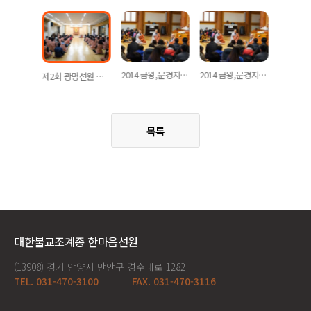
2021 광명선원 수계법회
2014 금왕,문경지원 학생회 겨울수련회
2014 금왕,문경지원 학생회 겨울수련회
제2회 광명선원 템플스테이 - 허공을 걷는 길
목록
대한불교조계종 한마음선원
(13908) 경기 안양시 만안구 경수대로 1282
TEL. 031-470-3100
FAX. 031-470-3116