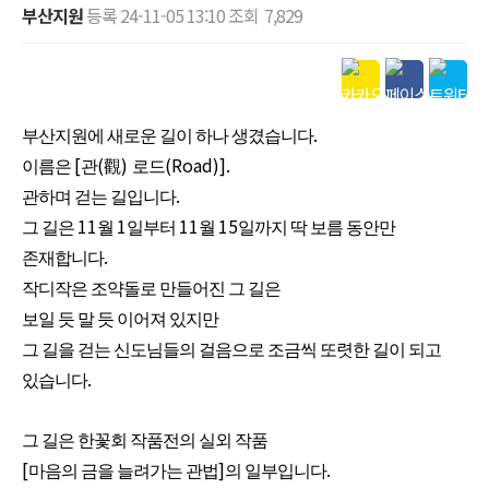
부산지원
등록
24-11-05 13:10
조회
7,829
본문
.
부산지원에 새로운 길이 하나 생겼습니다
[
(
)
(Road)].
이름은
관
觀
로드
.
관하며 걷는 길입니다
11
1
11
15
그 길은
월
일부터
월
일까지 딱 보름 동안만
.
존재합니다
작디작은 조약돌로 만들어진 그 길은
보일 듯 말 듯 이어져 있지만
그 길을 걷는 신도님들의 걸음으로 조금씩 또렷한 길이 되고
.
있습니다
그 길은 한꽃회 작품전의 실외 작품
[
]
.
마음의 금을 늘려가는 관법
의 일부입니다