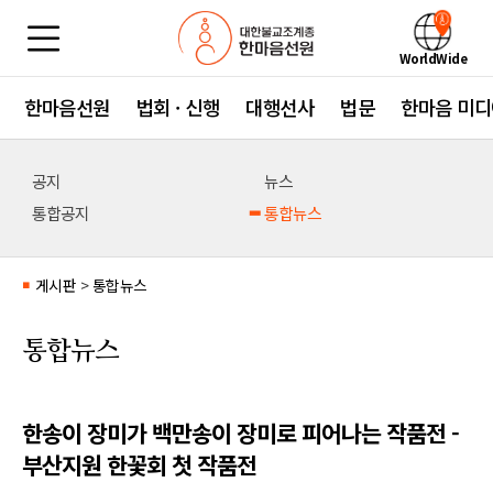
WorldWide
한마음선원
법회 · 신행
대행선사
법문
한마음 미디
공지
뉴스
통합공지
통합뉴스
게시판
>
통합뉴스
■
통합뉴스
한송이 장미가 백만송이 장미로 피어나는 작품전 -
부산지원 한꽃회 첫 작품전