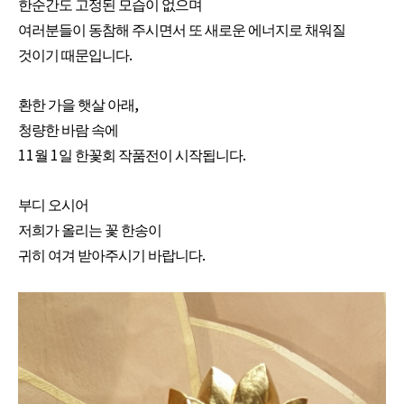
한순간도 고정된 모습이 없으며
여러분들이 동참해 주시면서 또 새로운 에너지로 채워질
.
것이기 때문입니다
,
환한 가을 햇살 아래
청량한 바람 속에
11
1
.
월
일 한꽃회 작품전이 시작됩니다
부디 오시어
저희가 올리는 꽃 한송이
.
귀히 여겨 받아주시기 바랍니다