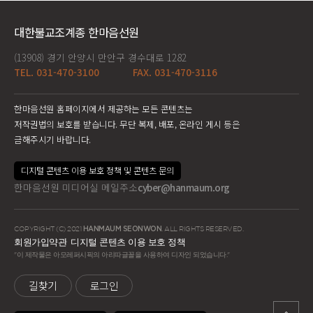
대한불교조계종 한마음선원
(13908) 경기 안양시 만안구 경수대로 1282
TEL. 031-470-3100
FAX. 031-470-3116
한마음선원 홈페이지에서 제공하는 모든 콘텐츠는
저작권법의 보호를 받습니다. 무단 복제, 배포, 온라인 게시 등은
금해주시기 바랍니다.
디지털 콘텐츠 이용 보호 정책 및 콘텐츠 문의
한마음선원 미디어실 메일주소
cyber@hanmaum.org
COPYRIGHT (C) 2021
HANMAUM SEONWON
. ALL RIGHTS RESERVED.
회원가입약관
디지털 콘텐츠 이용 보호 정책
"이 제작물은 아모레퍼시픽의 아리따글꼴을 사용하여 디자인 되었습니다."
길찾기
로그인