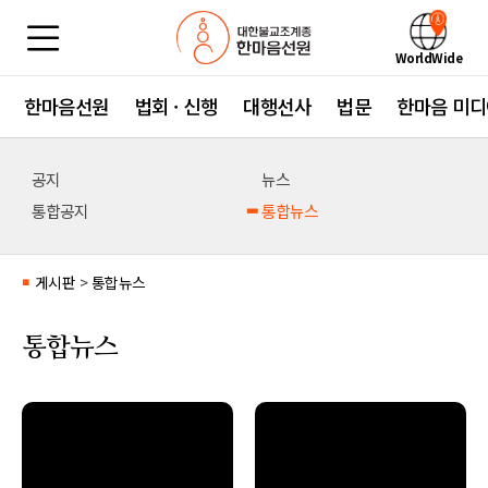
WorldWide
한마음선원
법회 · 신행
대행선사
법문
한마음 미디
공지
뉴스
통합공지
통합뉴스
게시판
>
통합뉴스
■
통합뉴스
no image
no image