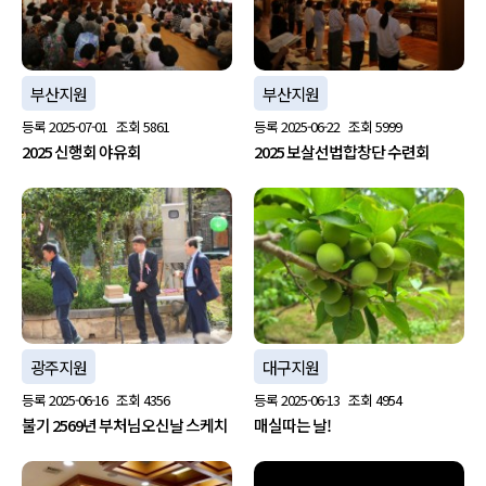
부산지원
부산지원
등록
2025-07-01
조회
5861
등록
2025-06-22
조회
5999
2025 신행회 야유회
2025 보살선법합창단 수련회
광주지원
대구지원
등록
2025-06-16
조회
4356
등록
2025-06-13
조회
4954
불기 2569년 부처님오신날 스케치
매실따는 날!