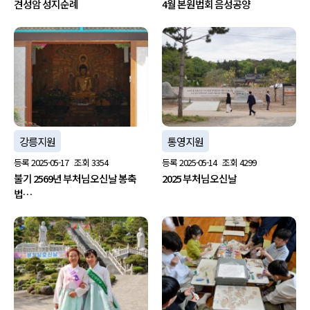
견성암 성지순례
4월 본원법회 음성공양
강릉지원
통영지원
등록
2025-05-17
조회
3354
등록
2025-05-14
조회
4299
불기 2569년 부처님오신날 봉축
2025 부처님오신날
법…