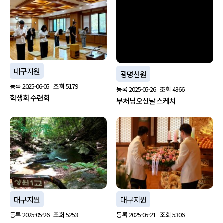
no image
대구지원
광명선원
등록
2025-06-05
조회
5179
등록
2025-05-26
조회
4366
학생회 수련회
부처님오신날 스케치
대구지원
대구지원
등록
2025-05-26
조회
5253
등록
2025-05-21
조회
5306