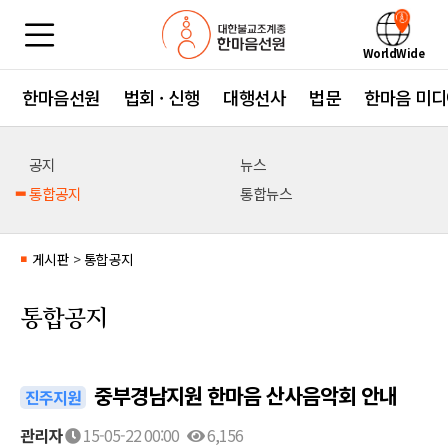
WorldWide
한마음선원
법회 · 신행
대행선사
법문
한마음 미디
공지
뉴스
통합공지
통합뉴스
게시판
>
통합공지
■
통합공지
중부경남지원 한마음 산사음악회 안내
진주지원
관리자
15-05-22 00:00
6,156