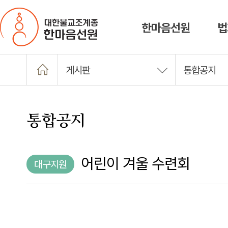
한마음선원
법
게시판
통합공지
통합공지
어린이 겨울 수련회
대구지원