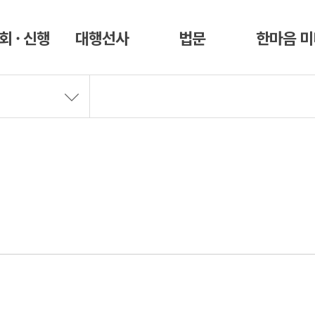
회 · 신행
대행선사
법문
한마음 