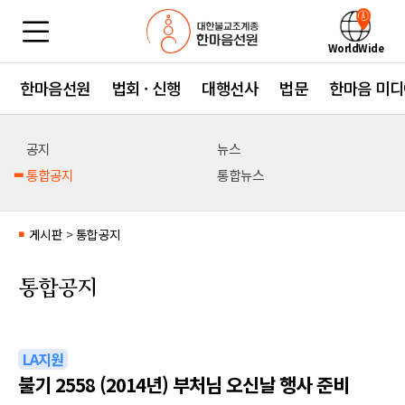
WorldWide
한마음선원
법회 · 신행
대행선사
법문
한마음 미디
공지
뉴스
통합공지
통합뉴스
게시판
>
통합공지
■
통합공지
LA지원
불기 2558 (2014년) 부처님 오신날 행사 준비