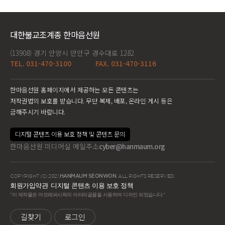
대한불교조계종 한마음선원
(13908) 경기 안양시 만안구 경수대로 1282
TEL. 031-470-3100
FAX. 031-470-3116
한마음선원 홈페이지에서 제공하는 모든 콘텐츠는
저작권법의 보호를 받습니다. 무단 복제, 배포, 온라인 게시 등은
금해주시기 바랍니다.
디지털 콘텐츠 이용 보호 정책 및 콘텐츠 문의
한마음선원 미디어실 메일주소
cyber@hanmaum.org
COPYRIGHT (C) 2021
HANMAUM SEONWON
. ALL RIGHTS RESERVED.
회원가입약관
디지털 콘텐츠 이용 보호 정책
"이 제작물은 아모레퍼시픽의 아리따글꼴을 사용하여 디자인 되었습니다."
길찾기
로그인