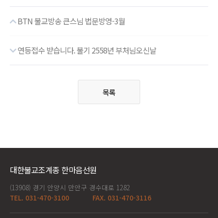
BTN 불교방송 큰스님 법문방영-3월
연등접수 받습니다. 불기 2558년 부처님오신날
목록
대한불교조계종 한마음선원
(13908) 경기 안양시 만안구 경수대로 1282
TEL. 031-470-3100
FAX. 031-470-3116