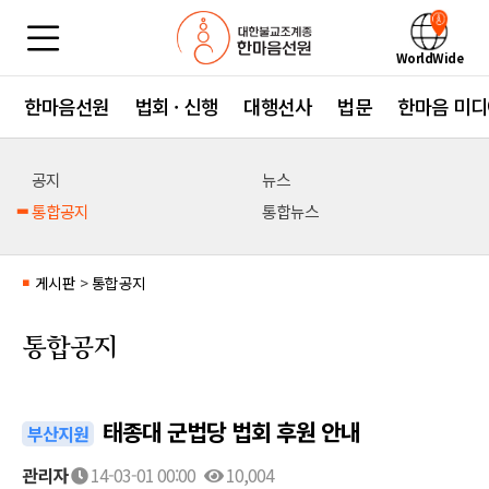
WorldWide
한마음선원
법회 · 신행
대행선사
법문
한마음 미디
공지
뉴스
통합공지
통합뉴스
게시판
>
통합공지
■
통합공지
태종대 군법당 법회 후원 안내
부산지원
관리자
14-03-01 00:00
10,004