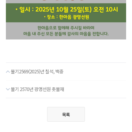
불기2569(2025)년 칠석, 백중
불기 2570년 광명선원 촛불재
목록