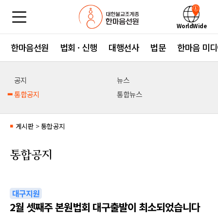
WorldWide
한마음선원
법회 · 신행
대행선사
법문
한마음 미디
공지
뉴스
통합공지
통합뉴스
게시판
>
통합공지
■
통합공지
대구지원
2월 셋째주 본원법회 대구출발이 최소되었습니다