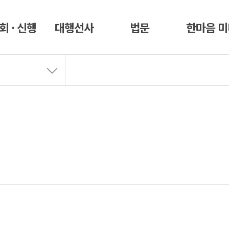
회 · 신행
대행선사
법문
한마음 