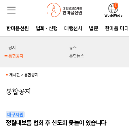
WorldWide
한마음선원
법회 · 신행
대행선사
법문
한마음 미디
공지
뉴스
통합공지
통합뉴스
게시판
>
통합공지
■
통합공지
대구지원
정월대보름 법회 후 신도회 윷놀이 있습니다