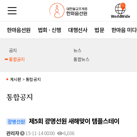
WorldWide
한마음선원
법회 · 신행
대행선사
법문
한마음 미디
공지
뉴스
통합공지
통합뉴스
게시판
>
통합공지
■
통합공지
제5회 광명선원 새해맞이 템플스테이
광명선원
관리자
15-11-14 00:00
6,036