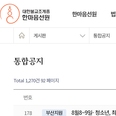
한마음선원
법
게시판
통합공지
통합공지
Total 1,270건
92 페이지
번호
8월8~9일- 청소년,
178
부산지원