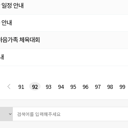
 일정 안내
 안내
한마음가족 체육대회
내
다음
맨끝
91
92
93
94
95
96
97
98
99