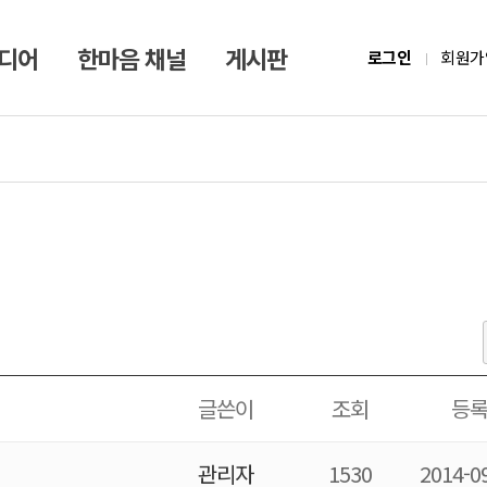
미디어
한마음 채널
게시판
로그인
회원가
글쓴이
조회
등
관리자
1530
2014-0