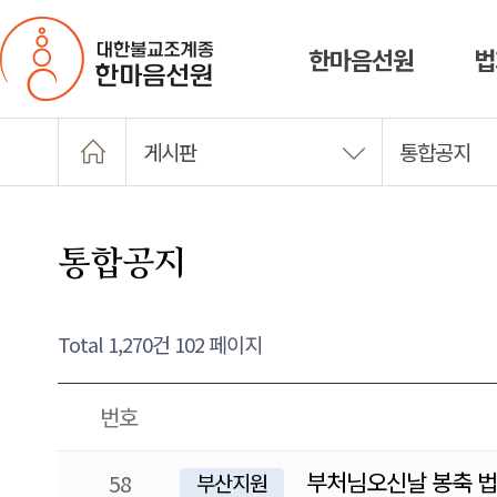
한마음선원
법
게시판
통합공지
통합공지
Total 1,270건
102 페이지
번호
부처님오신날 봉축 법
58
부산지원