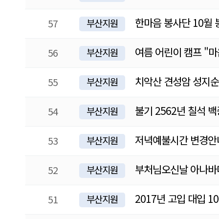
한마음 봉사단 10월 
57
부산지원
여름 어린이 캠프 "마
56
부산지원
치악산 견성암 성지
55
부산지원
불기 2562년 칠석 
54
부산지원
저녁예불시간 변경안
53
부산지원
부처님오신날 아나바
52
부산지원
2017년 고입 대입 1
51
부산지원