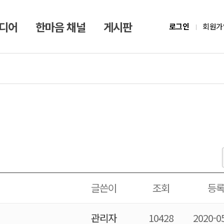
미디어
한마음 채널
게시판
로그인
회원가
글쓴이
조회
등
관리자
10428
2020-0