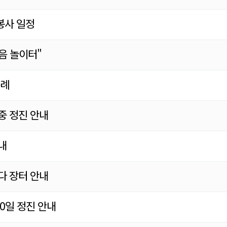
봉사 일정
음 놀이터"
순례
백중 정진 안내
내
다 장터 안내
00일 정진 안내