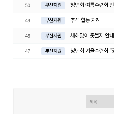
청년회 여름수련회 
50
부산지원
추석 합동 차례
49
부산지원
새해맞이 촛불재 안내
48
부산지원
청년회 겨울수련회 "공
47
부산지원
처음
이전
맨