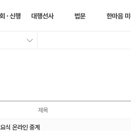
회 · 신행
대행선사
법문
한마음 
제목
요식 온라인 중계