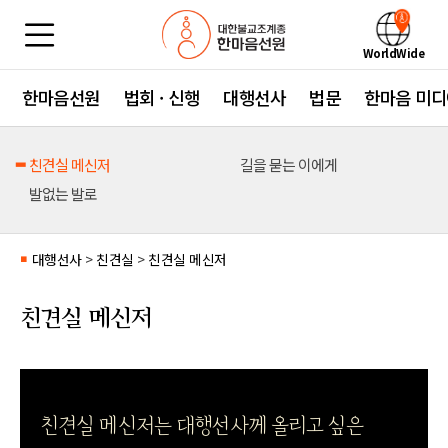
WorldWide
한마음선원
법회 · 신행
대행선사
법문
한마음 미디
친견실 메신저
길을 묻는 이에게
발없는 발로
대행선사
>
친견실
>
친견실 메신저
■
친견실 메신저
친견실 메신저는 대행선사께 올리고 싶은