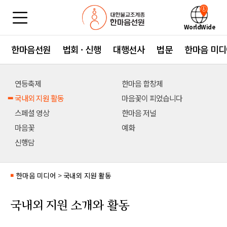
WorldWide
한마음선원
법회 · 신행
대행선사
법문
한마음 미디
연등축제
한마음 합창제
국내외 지원 활동
마음꽃이 피었습니다
스페셜 영상
한마음 저널
마음꽃
예화
신행담
한마음 미디어
>
국내외 지원 활동
■
국내외 지원 소개와 활동