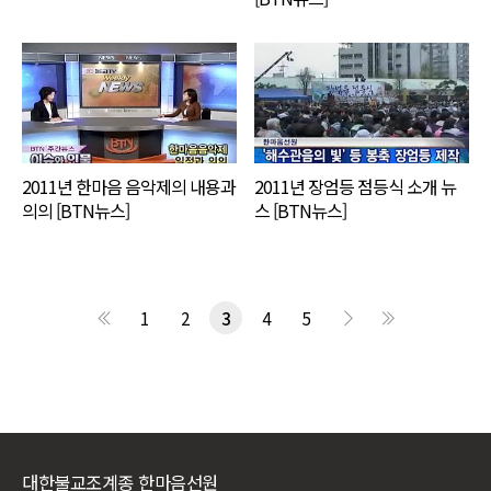
2011년 한마음 음악제의 내용과
2011년 장엄등 점등식 소개 뉴
의의 [BTN뉴스]
스 [BTN뉴스]
1
2
3
4
5
대한불교조계종 한마음선원