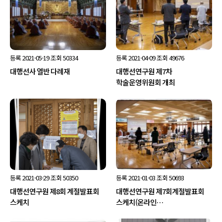
등록
2021-05-19
조회
50334
등록
2021-04-09
조회
49676
대행선사 열반 다례재
대행선연구원 제7차
학술운영위원회 개최
등록
2021-03-29
조회
50350
등록
2021-01-03
조회
50693
대행선연구원 제8회 계절발표회
대행선연구원 제7회계절발표회
스케치
스케치(온라인…