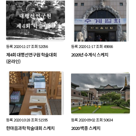
등록
2020-11-27
조회
52056
등록
2020-11-17
조회
49866
제4회 대행선연구원 학술대회
2020년 수계식 스케치
(온라인)
등록
2020-10-28
조회
51595
등록
2020-09-02
조회
50634
한마음과학 학술대회 스케치
2020 백종 스케치