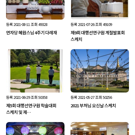
등록
2021-08-11
조회
49328
등록
2021-07-26
조회
49109
연자당 혜원스님 4주기 다례재
제9회 대행선연구원 계절발표회
스케치
등록
2021-06-29
조회
50358
등록
2021-05-27
조회
50256
제5회 대행선연구원 학술대회
2021 부처님 오신날 스케치
스케치 및 제…