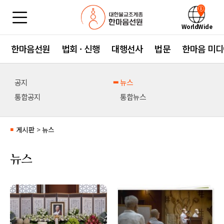
WorldWide
한마음선원
법회 · 신행
대행선사
법문
한마음 미디
공지
뉴스
통합공지
통합뉴스
게시판
>
뉴스
■
뉴스