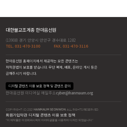
대한불교조계종 한마음선원
(13908) 경기 안양시 만안구 경수대로 1282
TEL. 031-470-3100
FAX. 031-470-3116
한마음선원 홈페이지에서 제공하는 모든 콘텐츠는
저작권법의 보호를 받습니다. 무단 복제, 배포, 온라인 게시 등은
금해주시기 바랍니다.
디지털 콘텐츠 이용 보호 정책 및 콘텐츠 문의
한마음선원 미디어실 메일주소
cyber@hanmaum.org
COPYRIGHT (C) 2021
HANMAUM SEONWON
. ALL RIGHTS RESERVED.
회원가입약관
디지털 콘텐츠 이용 보호 정책
"이 제작물은 아모레퍼시픽의 아리따글꼴을 사용하여 디자인 되었습니다."