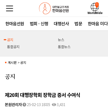
WorldWide
한마음선원
법회 · 신행
대행선사
법문
한마음 미디
공지
뉴스
통합공지
통합뉴스
게시판
>
공지
■
공지
제20회 대행장학회 장학금 증서 수여식
본원관리자
25-02-13 18:05
3,431