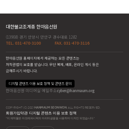
대한불교조계종 한마음선원
(13908) 경기 안양시 만안구 경수대로 1282
TEL. 031-470-3100
FAX. 031-470-3116
한마음선원 홈페이지에서 제공하는 모든 콘텐츠는
저작권법의 보호를 받습니다. 무단 복제, 배포, 온라인 게시 등은
금해주시기 바랍니다.
디지털 콘텐츠 이용 보호 정책 및 콘텐츠 문의
한마음선원 미디어실 메일주소
cyber@hanmaum.org
COPYRIGHT (C) 2021
HANMAUM SEONWON
. ALL RIGHTS RESERVED.
회원가입약관
디지털 콘텐츠 이용 보호 정책
"이 제작물은 아모레퍼시픽의 아리따글꼴을 사용하여 디자인 되었습니다."