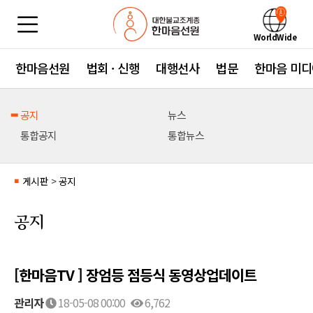
WorldWide
한마음선원
법회 · 신행
대행선사
법문
한마음 미디
공지
뉴스
통합공지
통합뉴스
게시판
>
공지
■
공지
[한마음TV ] 장엄등 점등식 동영상업데이트
관리자
18-05-08 00:00
6,762