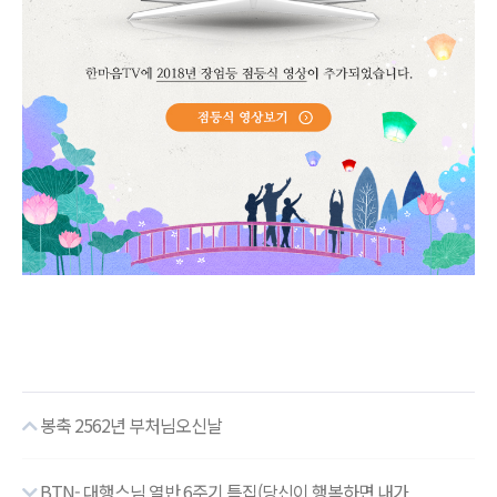
봉축 2562년 부처님오신날
BTN- 대행스님 열반 6주기 특집(당신이 행복하면 내가