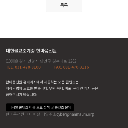
목록
대한불교조계종 한마음선원
(13908) 경기 안양시 만안구 경수대로 1282
TEL. 031-470-3100
FAX. 031-470-3116
한마음선원 홈페이지에서 제공하는 모든 콘텐츠는
저작권법의 보호를 받습니다. 무단 복제, 배포, 온라인 게시 등은
금해주시기 바랍니다.
디지털 콘텐츠 이용 보호 정책 및 콘텐츠 문의
한마음선원 미디어실 메일주소
cyber@hanmaum.org