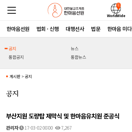
WorldWide
한마음선원
법회 · 신행
대행선사
법문
한마음 미디
공지
뉴스
통합공지
통합뉴스
게시판
>
공지
■
공지
부산지원 도량탑 제막식 및 한마음유치원 준공식
관리자
17-03-02 00:00
7,267