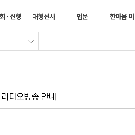
회 · 신행
대행선사
법문
한마음 
s 라디오방송 안내