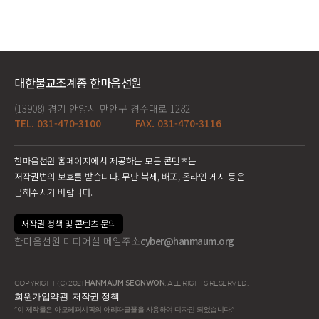
대한불교조계종 한마음선원
(13908) 경기 안양시 만안구 경수대로 1282
TEL. 031-470-3100
FAX. 031-470-3116
한마음선원 홈페이지에서 제공하는 모든 콘텐츠는
저작권법의 보호를 받습니다. 무단 복제, 배포, 온라인 게시 등은
금해주시기 바랍니다.
저작권 정책 및 콘텐츠 문의
한마음선원 미디어실 메일주소
cyber@hanmaum.org
COPYRIGHT (C) 2021
HANMAUM SEONWON
. ALL RIGHTS RESERVED.
회원가입약관
저작권 정책
"이 제작물은 아모레퍼시픽의 아리따글꼴을 사용하여 디자인 되었습니다."