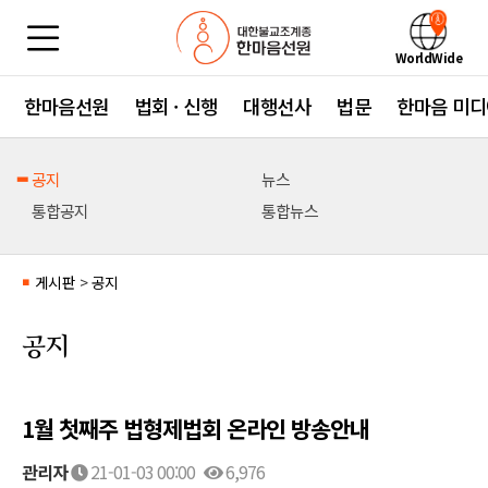
WorldWide
한마음선원
법회 · 신행
대행선사
법문
한마음 미디
공지
뉴스
통합공지
통합뉴스
게시판
>
공지
■
공지
1월 첫째주 법형제법회 온라인 방송안내
관리자
21-01-03 00:00
6,976