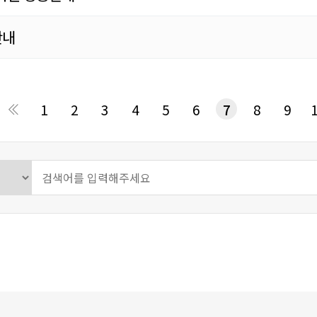
안내
음
맨끝
1
2
3
4
5
6
7
8
9