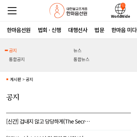
WorldWide
한마음선원
법회 · 신행
대행선사
법문
한마음 미디
공지
뉴스
통합공지
통합뉴스
게시판
>
공지
■
공지
[신간] 겁내지 않고 당당하게(The Secr…