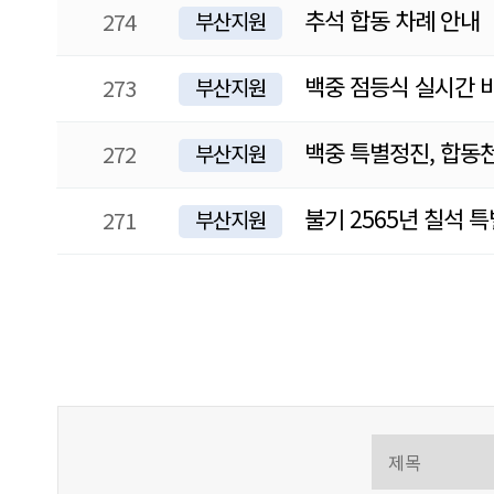
추석 합동 차례 안내
274
부산지원
백중 점등식 실시간 
273
부산지원
백중 특별정진, 합동
272
부산지원
불기 2565년 칠석 
271
부산지원
다