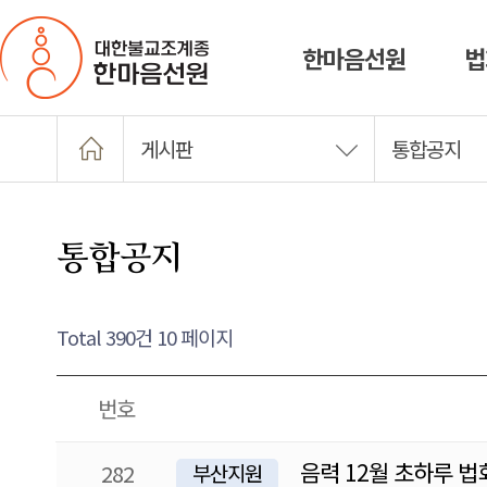
한마음선원
법
게시판
통합공지
통합공지
Total 390건
10 페이지
번호
음력 12월 초하루 법
282
부산지원