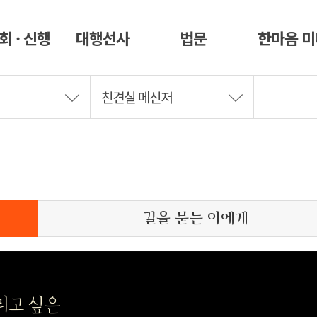
회 · 신행
대행선사
법문
한마음 
친견실 메신저
길을 묻는 이에게
리고 싶은