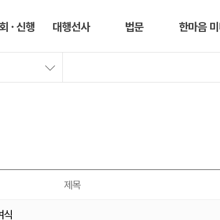
회 · 신행
대행선사
법문
한마음 
제목
여식