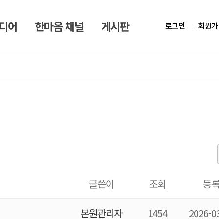
미디어
한마음 채널
게시판
로그인
회원가
글쓴이
조회
등
본원관리자
1454
2026-0