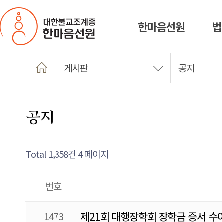
한마음선원
법
게시판
공지
공지
Total 1,358건
4 페이지
번호
1473
제21회 대행장학회 장학금 증서 수