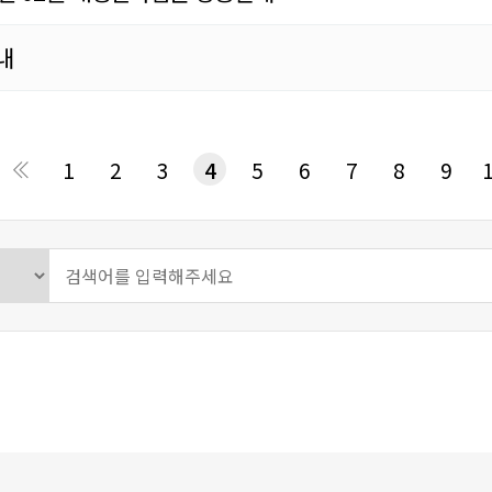
내
음
맨끝
1
2
3
4
5
6
7
8
9