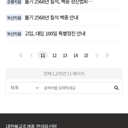
불기 2568년 칠석, 백중 정진법회…
강릉지원
불기 2568년 칠석 백중 안내
부산지원
고입, 대입 100일 특별정진 안내
부산지원
11
12
13
14
15
전체 1,270건
11 페이지
대한불교조계종 한마음선원