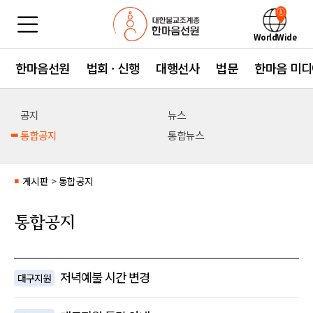
WorldWide
한마음선원
법회 · 신행
대행선사
법문
한마음 미디
공지
뉴스
통합공지
통합뉴스
게시판
>
통합공지
■
통합공지
저녁예불 시간 변경
대구지원