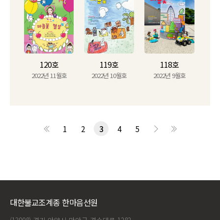
120호
119호
118호
2022년 11월호
2022년 10월호
2022년 9월호
1
2
3
4
5
대한불교조계종 한마음선원
(13908) 경기 안양시 만안구 경수대로 1282