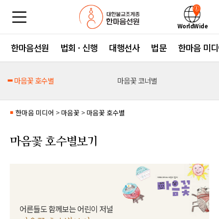
WorldWide
한마음선원
법회 · 신행
대행선사
법문
한마음 미디
마음꽃 호수별
마음꽃 코너별
한마음 미디어
>
마음꽃
>
마음꽃 호수별
■
마음꽃 호수별보기
어른들도 함께보는 어린이 저널