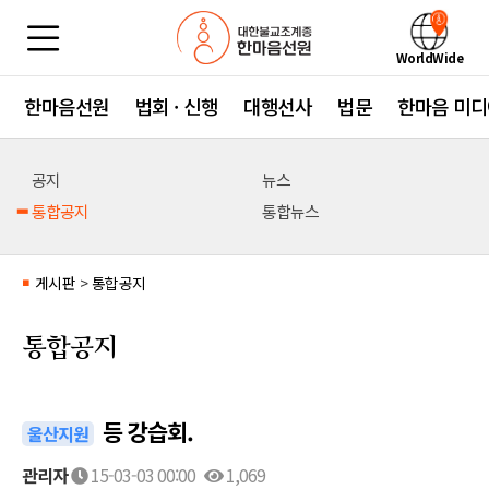
WorldWide
한마음선원
법회 · 신행
대행선사
법문
한마음 미디
공지
뉴스
통합공지
통합뉴스
게시판
>
통합공지
■
통합공지
등 강습회.
울산지원
관리자
15-03-03 00:00
1,069