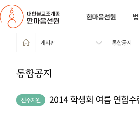
한마음선원
법
게시판
통합공지
통합공지
2014 학생회 여름 연합
진주지원