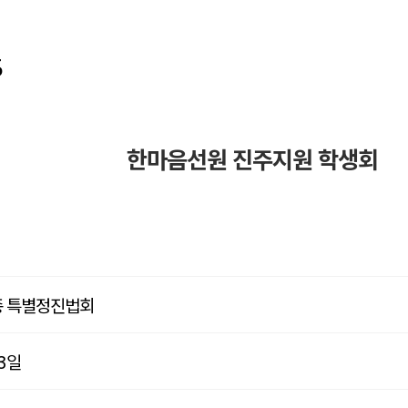
5
한마음선원 진주지원 학생회
백종 특별정진법회
3일