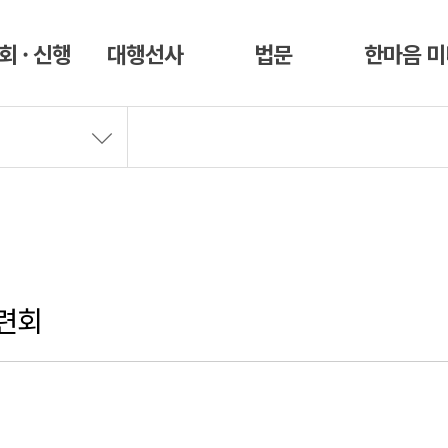
회 · 신행
대행선사
법문
한마음 
수련회