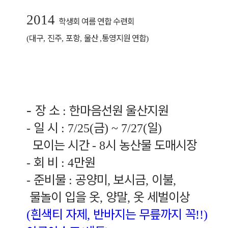
2014
학생회 여름 연합 수련회
대구
진주
포항
울산
통영지원 연합
(
,
,
,
,
)
장 소
한마음선원 울산지원
-
:
일 시
금
일
-
: 7/25(
) ~ 7/27(
)
모이는 시간
시 농산물 도매시장
- 8
회 비
만원
-
: 4
준비물
공양미
보시금
이불
-
:
,
,
,
물놀이 입을 옷
양말
옷 세벌이상
,
,
흰색티 자제
반바지는 무릎까지 꼭
(
,
!!)