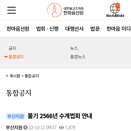
WorldWide
한마음선원
법회 · 신행
대행선사
법문
한마음 미디
공지
뉴스
통합공지
통합뉴스
게시판
>
통합공지
■
통합공지
불기 2566년 수계법회 안내
부산지원
부산지원
22-10-11 09:37
7,479