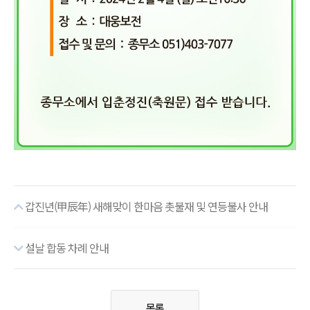
갑진년(甲辰年) 새해맞이 한마음 촛불재 및 연등불사 안내
설날 합동 차례 안내
목록