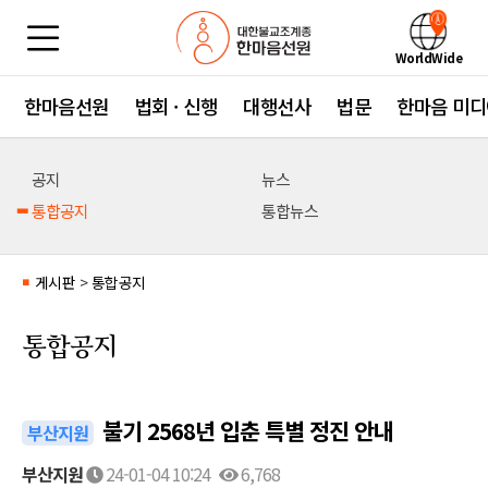
WorldWide
한마음선원
법회 · 신행
대행선사
법문
한마음 미디
공지
뉴스
통합공지
통합뉴스
게시판
>
통합공지
■
통합공지
불기 2568년 입춘 특별 정진 안내
부산지원
부산지원
24-01-04 10:24
6,768