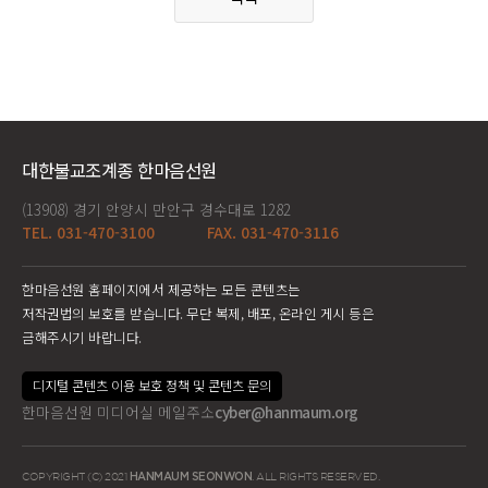
대한불교조계종 한마음선원
(13908) 경기 안양시 만안구 경수대로 1282
TEL. 031-470-3100
FAX. 031-470-3116
한마음선원 홈페이지에서 제공하는 모든 콘텐츠는
저작권법의 보호를 받습니다. 무단 복제, 배포, 온라인 게시 등은
금해주시기 바랍니다.
디지털 콘텐츠 이용 보호 정책 및 콘텐츠 문의
한마음선원 미디어실 메일주소
cyber@hanmaum.org
COPYRIGHT (C) 2021
HANMAUM SEONWON
. ALL RIGHTS RESERVED.