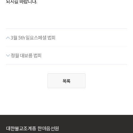
되시길 바랍니다.
3월 5th 일요스페셜 법회
정월 대보름 법회
목록
대한불교조계종 한마음선원