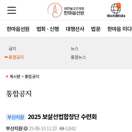
WorldWide
한마음선원
법회 · 신행
대행선사
법문
한마음 미디
공지
뉴스
통합공지
통합뉴스
게시판
>
통합공지
■
통합공지
2025 보살선법합창단 수련회
부산지원
부산지원
25-06-10 11:23
3,842