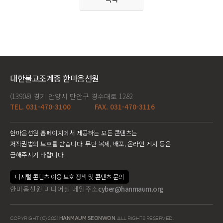
대한불교조계종 한마음선원
(13908) 경기 안양시 만안구 경수대로 1282
TEL. 031-470-3100
FAX. 031-470-3116
한마음선원 홈페이지에서 제공하는 모든 콘텐츠는
저작권법의 보호를 받습니다. 무단 복제, 배포, 온라인 게시 등은
금해주시기 바랍니다.
디지털 콘텐츠 이용 보호 정책 및 콘텐츠 문의
한마음선원 미디어실 메일주소
cyber@hanmaum.org
COPYRIGHT (C) 2021
HANMAUM SEONWON
. ALL RIGHTS RESERVED.