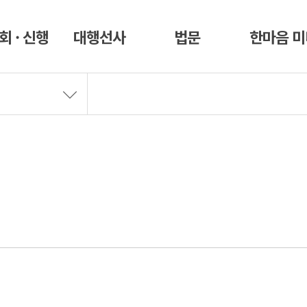
회 · 신행
대행선사
법문
한마음 