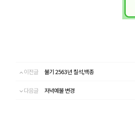
이전글
불기 2563년 칠석,백종
다음글
저녁예불 변경