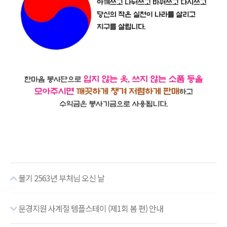
불기 2563년 부처님 오신 날
문경지원 사계절 템플스테이 (제1회 봄 편) 안내