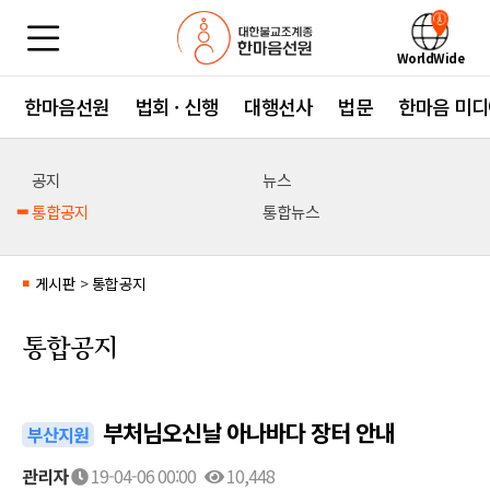
WorldWide
한마음선원
법회 · 신행
대행선사
법문
한마음 미디
공지
뉴스
통합공지
통합뉴스
게시판
>
통합공지
■
통합공지
부처님오신날 아나바다 장터 안내
부산지원
관리자
19-04-06 00:00
10,448