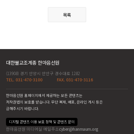
목록
대한불교조계종 한마음선원
(13908) 경기 안양시 만안구 경수대로 1282
TEL. 031-470-3100
FAX. 031-470-3116
한마음선원 홈페이지에서 제공하는 모든 콘텐츠는
저작권법의 보호를 받습니다. 무단 복제, 배포, 온라인 게시 등은
금해주시기 바랍니다.
디지털 콘텐츠 이용 보호 정책 및 콘텐츠 문의
한마음선원 미디어실 메일주소
cyber@hanmaum.org