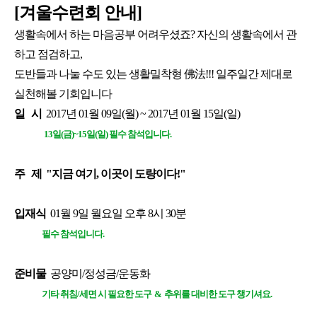
[겨울수련회 안내]
생활속에서 하는 마음공부 어려우셨죠?
자신의 생활속에서 관
하고 점검하고,
도반들과 나눌 수도 있는 생활밀착형 佛法!!!
일주일간 제대로
실천해볼 기회입니다
일 시
2017년 01월 09일(월) ~ 2017년 01월 15일(일)
13일(금)~15일(일) 필수 참석입니다.
주 제
"지금 여기, 이곳이 도량이다!"
입재식
0
1월 9일 월요일 오후 8시 30분
필수 참석입니다.
준비물
공양미/정성금/운동화
기타 취침/세면 시 필요한 도구 & 추위를 대비한 도구 챙기셔요.