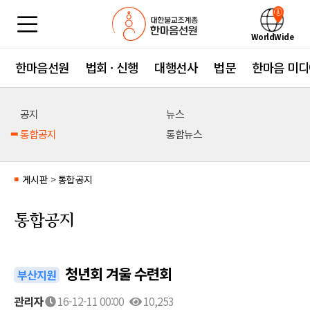
WorldWide
한마음선원
법회 · 신행
대행선사
법문
한마음 미디
공지
뉴스
통합공지
통합뉴스
게시판
>
통합공지
■
통합공지
청년회 겨울 수련회
부산지원
관리자
16-12-11 00:00
10,253