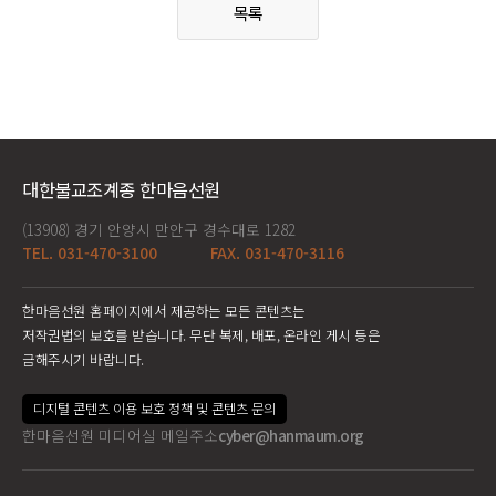
목록
대한불교조계종 한마음선원
(13908) 경기 안양시 만안구 경수대로 1282
TEL. 031-470-3100
FAX. 031-470-3116
한마음선원 홈페이지에서 제공하는 모든 콘텐츠는
저작권법의 보호를 받습니다. 무단 복제, 배포, 온라인 게시 등은
금해주시기 바랍니다.
디지털 콘텐츠 이용 보호 정책 및 콘텐츠 문의
한마음선원 미디어실 메일주소
cyber@hanmaum.org