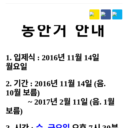
본문
동안거 안내
입제식
년
월
일
1.
: 2016
11
14
월요일
기간
년
월
일
음
2.
: 2016
11
14
(
.
월 보름
10
)
년
월
일
음
월
~ 2017
2
11
(
. 1
보름
)
시간
수.
금요일
오후
시
분