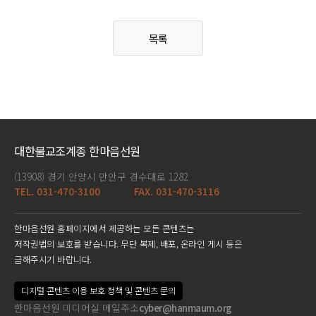
목록
대한불교조계종 한마음선원
(13908) 경기 안양시 만안구 경수대로 1282
TEL. 031-470-3100
FAX. 031-470-3116
한마음선원 홈페이지에서 제공하는 모든 콘텐츠는
저작권법의 보호를 받습니다. 무단 복제, 배포, 온라인 게시 등은
금해주시기 바랍니다.
디지털 콘텐츠 이용 보호 정책 및 콘텐츠 문의
한마음선원 미디어실 메일주소
cyber@hanmaum.org