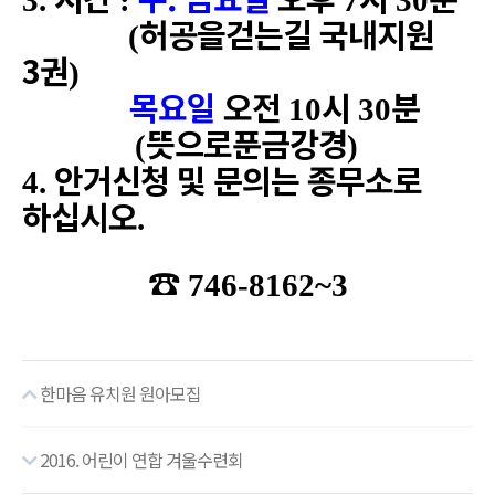
3.
:
7
30
허공을걷는길 국내지원
(
3
권
)
목요일
오전
시
분
10
30
뜻으로푼금강경
(
)
안거신청 및 문의는 종무소로
4.
하십시오
.
☎
746-8162~3
한마음 유치원 원아모집
2016. 어린이 연합 겨울수련회