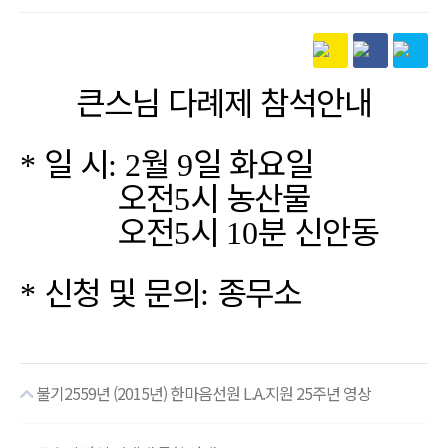
본문
큰스님 다례제 참석안내
일 시
월
일 화요일
*
: 2
9
오전
시 농산물
5
오전
시
분 신안동
5
10
신청 및 문의
종무소
*
:
불기2559년 (2015년) 한마음선원 L.A.지원 25주년 영상