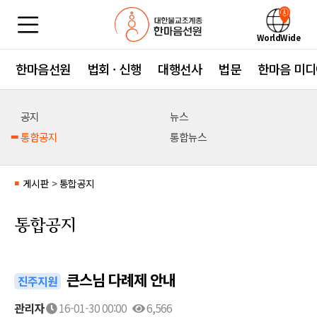
WorldWide
한마음선원
법회 · 신행
대행선사
법문
한마음 미디
공지
뉴스
통합공지
통합뉴스
게시판
>
통합공지
■
통합공지
큰스님 다례제 안내
진주지원
관리자
16-01-30 00:00
6,566