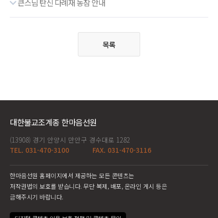
큰스님 탄신 다례재 동참 안내
목록
대한불교조계종 한마음선원
(13908) 경기 안양시 만안구 경수대로 1282
TEL. 031-470-3100
FAX. 031-470-3116
한마음선원 홈페이지에서 제공하는 모든 콘텐츠는
저작권법의 보호를 받습니다. 무단 복제, 배포, 온라인 게시 등은
금해주시기 바랍니다.