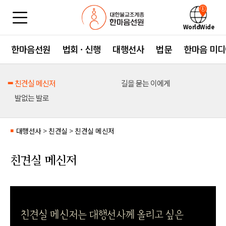
WorldWide
한마음선원
법회 · 신행
대행선사
법문
한마음 미디
친견실 메신저
길을 묻는 이에게
발없는 발로
대행선사
>
친견실
>
친견실 메신저
■
친견실 메신저
친견실 메신저는 대행선사께 올리고 싶은