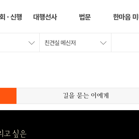
회 · 신행
대행선사
법문
한마음 
친견실 메신저
길을 묻는 이에게
리고 싶은