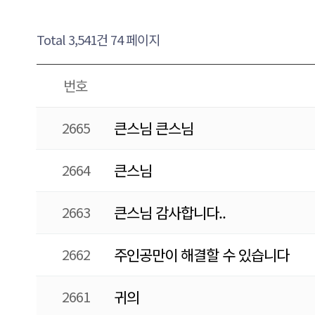
Total 3,541건
74 페이지
번호
2665
큰스님 큰스님
2664
큰스님
2663
큰스님 감사합니다..
2662
주인공만이 해결할 수 있습니다
2661
귀의